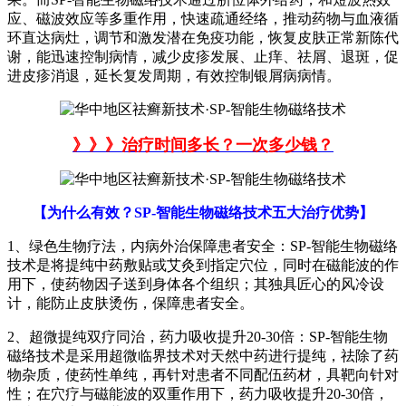
应、磁波效应等多重作用，快速疏通经络，推动药物与血液循
环直达病灶，调节和激发潜在免疫功能，恢复皮肤正常新陈代
谢，能迅速控制病情，减少皮疹发展、止痒、祛屑、退斑，促
进皮疹消退，延长复发周期，有效控制银屑病病情。
》》》治疗时间多长？一次多少钱？
【为什么有效？SP-智能生物磁络技术五大治疗优势】
1、绿色生物疗法，内病外治保障患者安全：SP-智能生物磁络
技术是将提纯中药敷贴或艾灸到指定穴位，同时在磁能波的作
用下，使药物因子送到身体各个组织；其独具匠心的风冷设
计，能防止皮肤烫伤，保障患者安全。
2、超微提纯双疗同治，药力吸收提升20-30倍：SP-智能生物
磁络技术是采用超微临界技术对天然中药进行提纯，祛除了药
物杂质，使药性单纯，再针对患者不同配伍药材，具靶向针对
性；在穴疗与磁能波的双重作用下，药力吸收提升20-30倍，