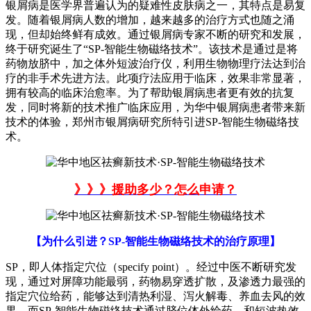
银屑病是医学界普遍认为的疑难性皮肤病之一，其特点是易复
发。随着银屑病人数的增加，越来越多的治疗方式也随之涌
现，但却始终鲜有成效。通过银屑病专家不断的研究和发展，
终于研究诞生了“SP-智能生物磁络技术”。该技术是通过是将
药物放脐中，加之体外短波治疗仪，利用生物物理疗法达到治
疗的非手术先进方法。此项疗法应用于临床，效果非常显著，
拥有较高的临床治愈率。为了帮助银屑病患者更有效的抗复
发，同时将新的技术推广临床应用，为华中银屑病患者带来新
技术的体验，郑州市银屑病研究所特引进SP-智能生物磁络技
术。
》》》援助多少？怎么申请？
【为什么引进？SP-智能生物磁络技术的治疗原理】
SP，即人体指定穴位（specify point）。经过中医不断研究发
现，通过对屏障功能最弱，药物易穿透扩散，及渗透力最强的
指定穴位给药，能够达到清热利湿、泻火解毒、养血去风的效
果。而SP-智能生物磁络技术通过脐位体外给药，和短波热效