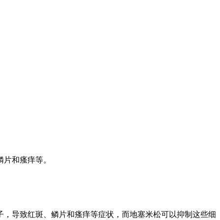
鳞片和瘙痒等。
子，导致红斑、鳞片和瘙痒等症状，而地塞米松可以抑制这些细