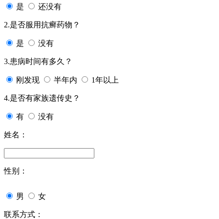
是
还没有
2.是否服用抗癣药物？
是
没有
3.患病时间有多久？
刚发现
半年内
1年以上
4.是否有家族遗传史？
有
没有
姓名：
性别：
男
女
联系方式：