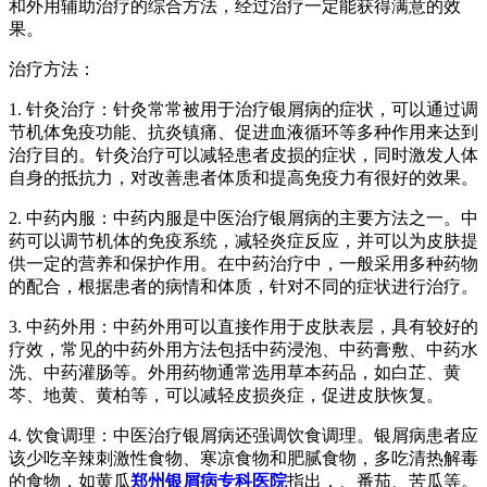
和外用辅助治疗的综合方法，经过治疗一定能获得满意的效
果。
治疗方法：
1. 针灸治疗：针灸常常被用于治疗银屑病的症状，可以通过调
节机体免疫功能、抗炎镇痛、促进血液循环等多种作用来达到
治疗目的。针灸治疗可以减轻患者皮损的症状，同时激发人体
自身的抵抗力，对改善患者体质和提高免疫力有很好的效果。
2. 中药内服：中药内服是中医治疗银屑病的主要方法之一。中
药可以调节机体的免疫系统，减轻炎症反应，并可以为皮肤提
供一定的营养和保护作用。在中药治疗中，一般采用多种药物
的配合，根据患者的病情和体质，针对不同的症状进行治疗。
3. 中药外用：中药外用可以直接作用于皮肤表层，具有较好的
疗效，常见的中药外用方法包括中药浸泡、中药膏敷、中药水
洗、中药灌肠等。外用药物通常选用草本药品，如白芷、黄
芩、地黄、黄柏等，可以减轻皮损炎症，促进皮肤恢复。
4. 饮食调理：中医治疗银屑病还强调饮食调理。银屑病患者应
该少吃辛辣刺激性食物、寒凉食物和肥腻食物，多吃清热解毒
的食物，如黄瓜
郑州银屑病专科医院
指出，、番茄、苦瓜等。