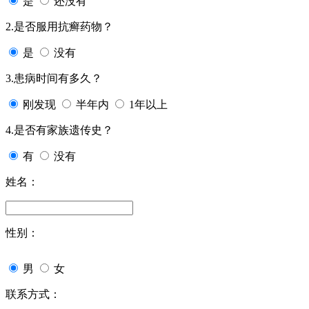
是
还没有
2.是否服用抗癣药物？
是
没有
3.患病时间有多久？
刚发现
半年内
1年以上
4.是否有家族遗传史？
有
没有
姓名：
性别：
男
女
联系方式：